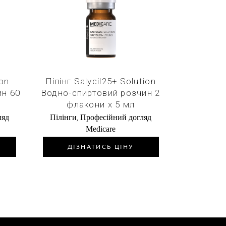
к
Купити в 1 клік
ion
Пілінг Salycil25+ Solution
ин 60
Водно-спиртовий розчин 2
флакони х 5 мл
,
ляд
Пілінги
Професійний догляд
Medicare
ДІЗНАТИСЬ ЦІНУ