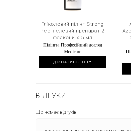
Гліколевий пілінг Strong
Peel гелевий препарат 2
Aze
флакони х 5 мл
,
Пілінги
Професійний догляд
Medicare
Пі
ДІЗНАТИСЬ ЦІНУ
ВІДГУКИ
Ще немає відгуків
Будьте першим, хто залишив відгук на