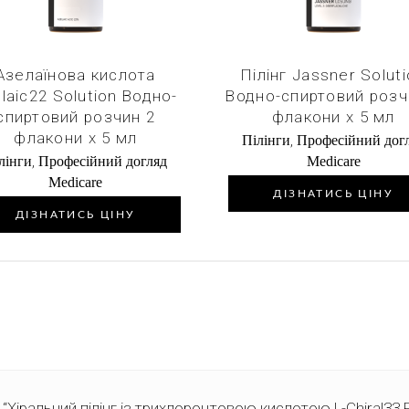
Азелаїнова кислота
Пілінг Jassner Solut
laic22 Solution Водно-
Водно-спиртовий розч
спиртовий розчин 2
флакони х 5 мл
флакони х 5 мл
,
Пілінги
Професійний дог
,
лінги
Професійний догляд
Medicare
Medicare
ДІЗНАТИСЬ ЦІНУ
ДІЗНАТИСЬ ЦІНУ
 “Хіральний пілінг із трихлороцтовою кислотою L-Chiral33 