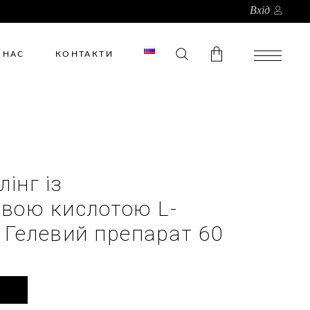
Вхід
 НАС
КОНТАКТИ
У кошику немає товарів.
лінг із
вою кислотою L-
l Гелевий препарат 60