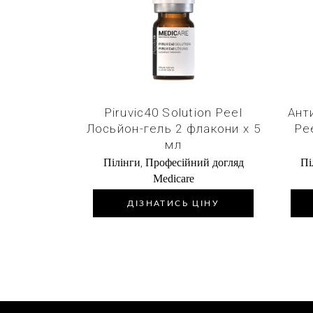
Купити в 1 клік
Piruvic40 Solution Peel
Анти
Лосьйон-гель 2 флакони х 5
Pe
мл
,
Пілінги
Професійний догляд
Пі
Medicare
ДІЗНАТИСЬ ЦІНУ