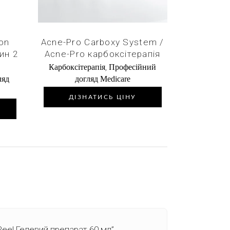
ion
Acne-Pro Carboxy System /
ин 2
Acne-Pro карбоксітерапія
,
Карбоксітерапія
Професійний
ляд
догляд Medicare
ДІЗНАТИСЬ ЦІНУ
Peel Гелевий препарат 60 мл”