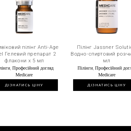
Купити в 1 клік
Купити в 1 клі
віковий пілінг Anti-Age
Пілінг Jassner Solut
el Гелевий препарат 2
Водно-спиртовий розч
флакони х 5 мл
мл
,
,
лінги
Професійний догляд
Пілінги
Професійний дог
Medicare
Medicare
ДІЗНАТИСЬ ЦІНУ
ДІЗНАТИСЬ ЦІНУ