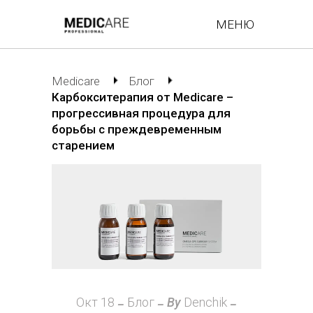
МЕНЮ
Medicare
Блог
Карбокситерапия от Medicare –
прогрессивная процедура для
борьбы с преждевременным
старением
Окт
18
Блог
By
Denchik