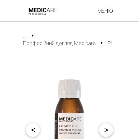
МЕНЮ
...
Професійний догляд Medicare
Piruvic25 Peel Лосьйон-гель 60 мл
<
>