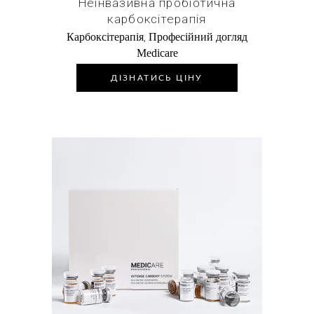
Неінвазивна пробіотична
карбоксітерапія
,
Карбоксітерапія
Професійний догляд
Medicare
ДІЗНАТИСЬ ЦІНУ
Купити в 1 клік