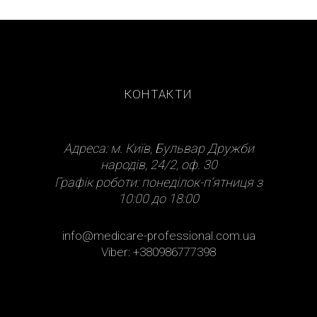
КОНТАКТИ
Адреса: м. Київ, Бульвар Дружби
народів, 24/2, оф. 30
Графік роботи: понеділок-п’ятниця з
10:00 до 18:00
info@medicare-professional.com.ua
Viber: +380986777398