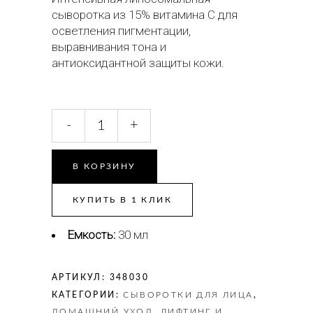
сыворотка из 15% витамина C для
осветления пигментации,
выравнивания тона и
антиоксидантной защиты кожи.
Medicare
-
+
Professional
Осветляющая
сыворотка
В КОРЗИНУ
для
лица
КУПИТЬ В 1 КЛИК
с
витамином
Емкость:
30 мл
C
15%
для
АРТИКУЛ:
348030
сияния
КАТЕГОРИИ:
CЫВОРОТКИ ДЛЯ ЛИЦА
,
и
ДОМАШНИЙ УХОД
,
ЛИФТИНГ И