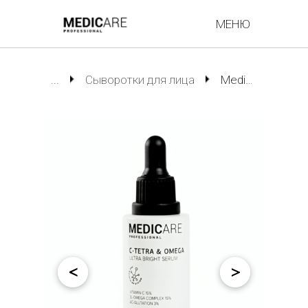
МЕНЮ
...
Cыворотки для лица
Medicare Professional Осветляющая сыворотка для лица с витамином C 15% для сияния и ровного тона кожи, 30 мл
<
>