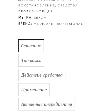
ровного
ВОССТАНОВЛЕНИЕ
,
СРЕДСТВА
тона
ПРОТИВ МОРЩИН
кожи,
МЕТКА:
SERUM
30
БРЕНД:
MEDICARE PROFESSIONAL
мл
quantity
Описание
Тип кожи
Действие средства
Применение
Активные ингредиенты