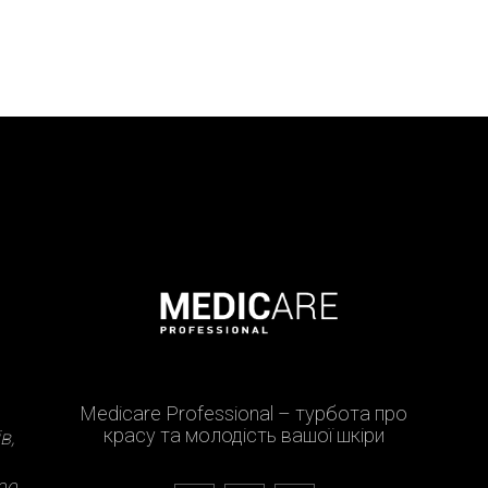
Medicare Professional – турбота про
красу та молодість вашої шкіри
в,