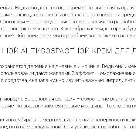
легких. Ведь оно должно одновременно выполнять сразу
твами, защищать от негативных факторов внешней среды
тной крем – это продукт высокотехнологичный разрабо
 на прилавках магазинов. Как выбрать крем, который б
ставе? Обо всем этом мы подробнее расскажем в нашей 
ЧНОЙ АНТИВОЗРАСТНОЙ КРЕМ ДЛЯ 
сохраняется деление на дневные и ночные. Ведь они им
 использовании дают желаемый эффект – омолаживание 
е средства, сначала нужно изучить важные ингредиенты,
г морщин. Ее основная функция – сохранение влаги в кож
ой, заметно выравниваются первые морщины. Также она 
линга, убирают омертвевшие клетки с поверхности кожи
вне, но и на молекулярном. Они усиливают выработку ко