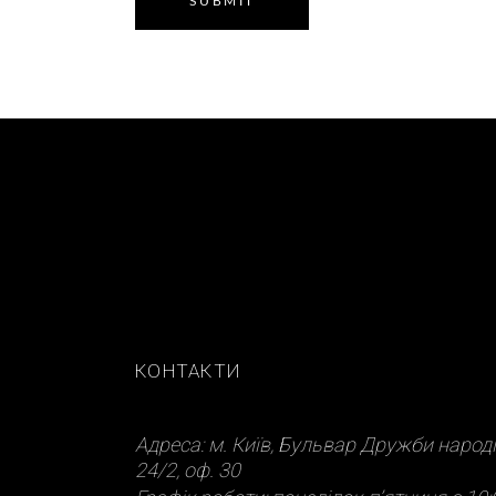
SUBMIT
КОНТАКТИ
Адреса: м. Київ, Бульвар Дружби народі
24/2, оф. 30