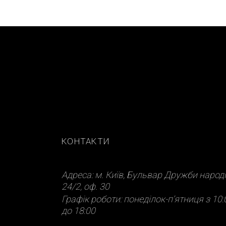
КОНТАКТИ
Адреса: м. Київ, Бульвар Дружби народі
24/2, оф. 30
Графік роботи: понеділок-п’ятниця з 10:
до 18:00