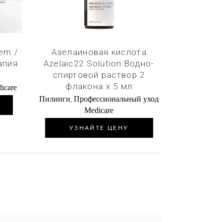
em /
Азелаиновая кислота
апия
Azelaic22 Solution Водно-
спиртовой раствор 2
флакона х 5 мл
icare
,
Пилинги
Профессиональный уход
Medicare
УЗНАЙТЕ ЦЕНУ