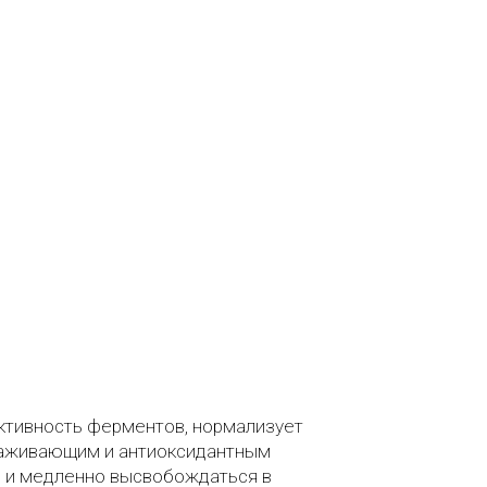
ктивность ферментов, нормализует
лаживающим и антиоксидантным
е и медленно высвобождаться в