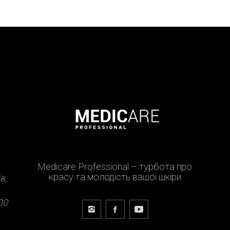
Medicare Professional – турбота про
красу та молодість вашої шкіри
в,
00