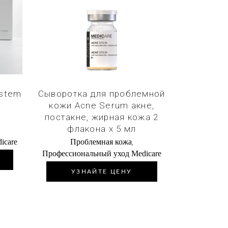
к
Купить в 1 клик
ystem
Сыворотка для проблемной
кожи Acne Serum акне,
постакне, жирная кожа 2
флакона х 5 мл
,
icare
Проблемная кожа
Профессиональный уход Medicare
УЗНАЙТЕ ЦЕНУ