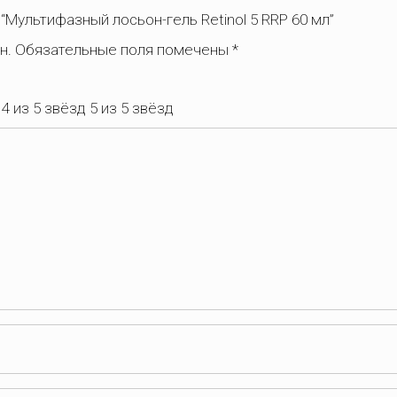
 “Мультифазный лосьон-гель Retinol 5 RRP 60 мл”
н.
Обязательные поля помечены
*
4 из 5 звёзд
5 из 5 звёзд