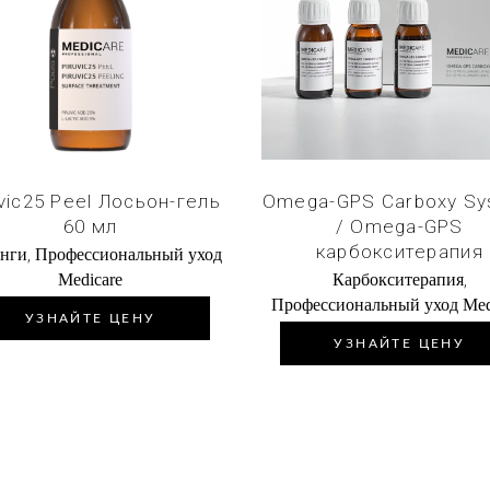
Купить в 1 клик
Купить в 1 кли
uvic25 Peel Лосьон-гель
Omega-GPS Carboxy S
60 мл
/ Omega-GPS
карбокситерапия
,
нги
Профессиональный уход
,
Medicare
Карбокситерапия
Профессиональный уход Med
УЗНАЙТЕ ЦЕНУ
УЗНАЙТЕ ЦЕНУ