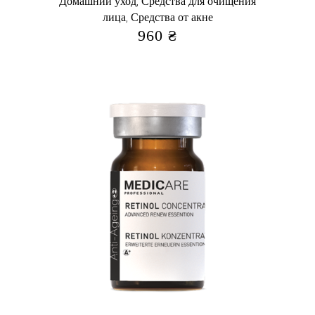
,
Домашний уход
Средства для очищения
,
лица
Средства от акне
960
₴
Купить в 1 клик