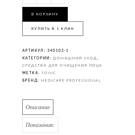
для
всех
В КОРЗИНУ
типов
кожи
КУПИТЬ В 1 КЛИК
Cleanse
Tonic
тонизация
АРТИКУЛ:
340102-1
для
КАТЕГОРИИ:
ДОМАШНИЙ УХОД
,
всех
СРЕДСТВА ДЛЯ ОЧИЩЕНИЯ ЛИЦА
типов
МЕТКА:
TONIC
кожи
БРЕНД:
MEDICARE PROFESSIONAL
500
мл
quantity
Описание
Показания: